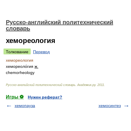
Русско-английский политехнический
словарь
хемореология
Толкование
Перевод
хемореология
хемореоло́гия
ж.
chemorheology
Русско-английский политехнический словарь
.
Академик.ру
.
2011
.
Игры ⚽
Нужен реферат?
хемопауза
хемосинтез